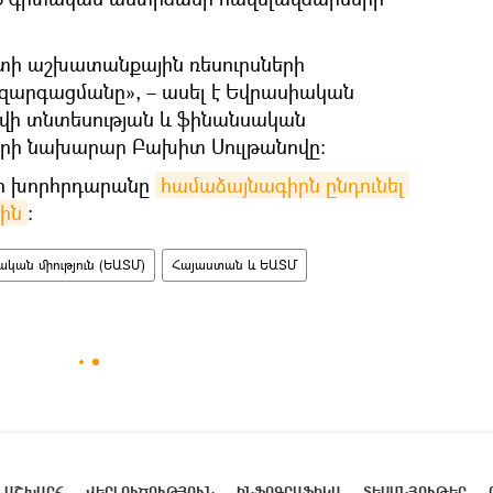
ի աշխատանքային ռեսուրսների
զարգացմանը», – ասել է Եվրասիական
ի տնտեսության և ֆինանսական
րի նախարար Բախիտ Սուլթանովը:
նի խորհրդարանը
համաձայնագիրն ընդունել 
րին
։
ան միություն (ԵԱՏՄ)
Հայաստան և ԵԱՏՄ
ԱՇԽԱՐՀ
ՎԵՐԼՈՒԾՈՒԹՅՈՒՆ
ԻՆՖՈԳՐԱՖԻԿԱ
ՏԵՍԱՆՅՈՒԹԵՐ