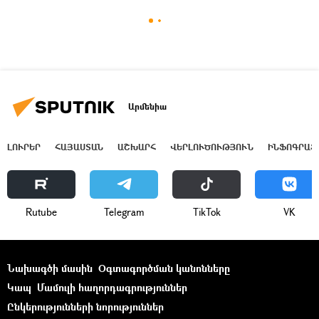
Արմենիա
ԼՈՒՐԵՐ
ՀԱՅԱՍՏԱՆ
ԱՇԽԱՐՀ
ՎԵՐԼՈՒԾՈՒԹՅՈՒՆ
ԻՆՖՈԳՐԱՖ
Rutube
Telegram
ТikТоk
VK
Նախագծի մասին
Օգտագործման կանոնները
Կապ
Մամուլի հաղորդագրություններ
Ընկերությունների նորություններ