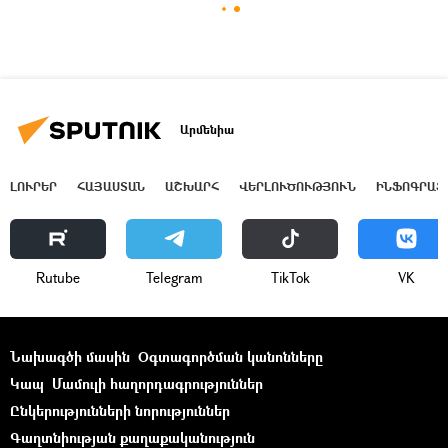
Արմենիա
ԼՈՒՐԵՐ
ՀԱՅԱՍՏԱՆ
ԱՇԽԱՐՀ
ՎԵՐԼՈՒԾՈՒԹՅՈՒՆ
ԻՆՖՈԳՐԱՖ
Rutube
Telegram
ТikТоk
VK
Նախագծի մասին
Օգտագործման կանոնները
Կապ
Մամուլի հաղորդագրություններ
Ընկերությունների նորություններ
Գաղտնիության քաղաքականություն