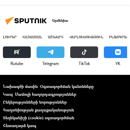
Արմենիա
ԼՈՒՐԵՐ
ՀԱՅԱՍՏԱՆ
ԱՇԽԱՐՀ
ՎԵՐԼՈՒԾՈՒԹՅՈՒՆ
ԻՆՖՈԳՐԱՖ
Rutube
Telegram
ТikТоk
VK
Նախագծի մասին
Օգտագործման կանոնները
Կապ
Մամուլի հաղորդագրություններ
Ընկերությունների նորություններ
Գաղտնիության քաղաքականություն
Տեղեկանիշի (cookie) օգտագործման
Հետադարձ կապ