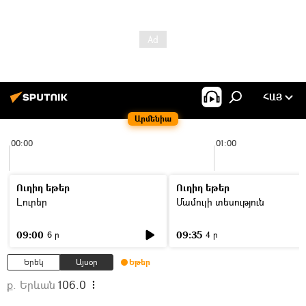
ՀԱՅ
Արմենիա
00:00
01:00
Ուղիղ եթեր
Ուղիղ եթեր
Լուրեր
Մամուլի տեսություն
09:00
09:35
6 ր
4 ր
Երեկ
Այսօր
Եթեր
ք. Երևան
106.0