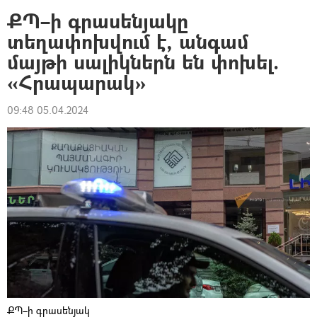
ՔՊ–ի գրասենյակը
տեղափոխվում է, անգամ
մայթի սալիկներն են փոխել.
«Հրապարակ»
09:48 05.04.2024
ՔՊ–ի գրասենյակ