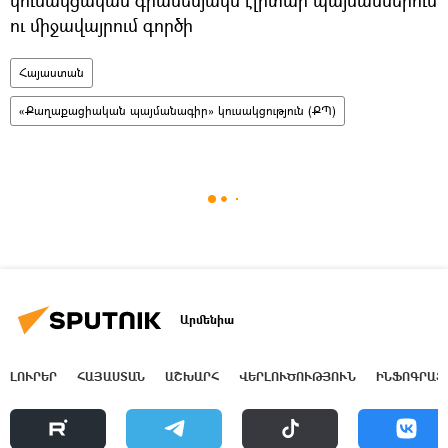
ու միջավայրում գործի
Հայաստան
«Քաղաքացիական պայմանագիր» կուսակցություն (ՔՊ)
Արմենիա
ԼՈՒՐԵՐ
ՀԱՅԱՍՏԱՆ
ԱՇԽԱՐՀ
ՎԵՐԼՈՒԾՈՒԹՅՈՒՆ
ԻՆՖՈԳՐԱՖ