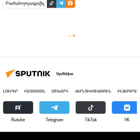
Բաժանորդագրվել
Արմենիա
ԼՈՒՐԵՐ
ՀԱՅԱՍՏԱՆ
ԱՇԽԱՐՀ
ՎԵՐԼՈՒԾՈՒԹՅՈՒՆ
ԻՆՖՈԳՐԱՖ
Rutube
Telegram
ТikТоk
VK