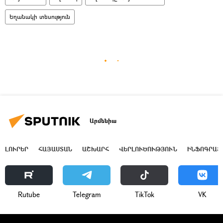
Եղանակի տեսություն
Արմենիա
ԼՈՒՐԵՐ
ՀԱՅԱՍՏԱՆ
ԱՇԽԱՐՀ
ՎԵՐԼՈՒԾՈՒԹՅՈՒՆ
ԻՆՖՈԳՐԱՖ
Rutube
Telegram
ТikТоk
VK