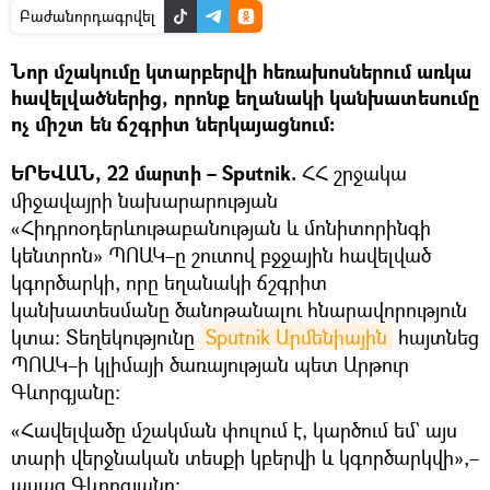
Բաժանորդագրվել
Նոր մշակումը կտարբերվի հեռախոսներում առկա
հավելվածներից, որոնք եղանակի կանխատեսումը
ոչ միշտ են ճշգրիտ ներկայացնում։
ԵՐԵՎԱՆ, 22 մարտի – Sputnik.
ՀՀ շրջակա
միջավայրի նախարարության
«Հիդրոօդերևութաբանության և մոնիտորինգի
կենտրոն» ՊՈԱԿ–ը շուտով բջջային հավելված
կգործարկի, որը եղանակի ճշգրիտ
կանխատեսմանը ծանոթանալու հնարավորություն
կտա։ Տեղեկությունը
Sputnik Արմենիային
հայտնեց
ՊՈԱԿ–ի կլիմայի ծառայության պետ Արթուր
Գևորգյանը։
«Հավելվածը մշակման փուլում է, կարծում եմ` այս
տարի վերջնական տեսքի կբերվի և կգործարկվի»,–
ասաց Գևորգյանը։