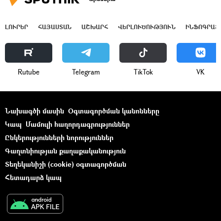
ԼՈՒՐԵՐ
ՀԱՅԱՍՏԱՆ
ԱՇԽԱՐՀ
ՎԵՐԼՈՒԾՈՒԹՅՈՒՆ
ԻՆՖՈԳՐԱՖ
Rutube
Telegram
ТikТоk
VK
Նախագծի մասին
Օգտագործման կանոնները
Կապ
Մամուլի հաղորդագրություններ
Ընկերությունների նորություններ
Գաղտնիության քաղաքականություն
Տեղեկանիշի (cookie) օգտագործման
Հետադարձ կապ