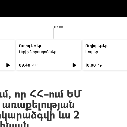
02:00
Ուղիղ եթեր
Ուղիղ եթեր
Ուրիշ նորություններ
Լուրեր
09:40
10:00
20 ր
7 ր
մ, որ ՀՀ–ում ԵՄ
 առաքելության
կարաձգվի ևս 2
ինյան