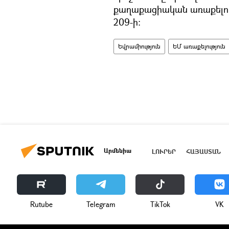
քաղաքացիական առաքելու
209-ի:
Եվրամիություն
ԵՄ առաքելություն
Արմենիա
ԼՈՒՐԵՐ
ՀԱՅԱՍՏԱՆ
Rutube
Telegram
ТikТоk
VK