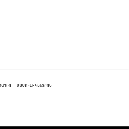
ՌԱԴԻՈ
ՄԱՄՈՒԼԻ ԿԵՆՏՐՈՆ