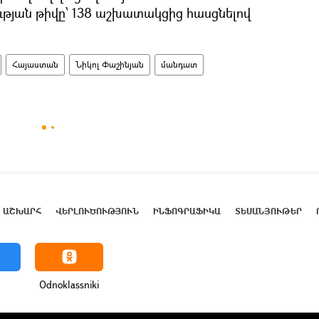
թյան թիվը՝ 138 աշխատակցից հասցնելով
Հայաստան
Նիկոլ Փաշինյան
մանդատ
ԱՇԽԱՐՀ
ՎԵՐԼՈՒԾՈՒԹՅՈՒՆ
ԻՆՖՈԳՐԱՖԻԿԱ
ՏԵՍԱՆՅՈՒԹԵՐ
Odnoklassniki