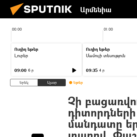
Արմենիա
00:00
01:00
Ուղիղ եթեր
Ուղիղ եթեր
Լուրեր
Մամուլի տեսություն
09:00
09:35
6 ր
4 ր
Երեկ
Այսօր
Եթեր
Չի բացառվու
դիտորդների
մանդատը եր
տարով. Փաշ