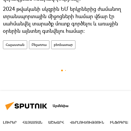
2024 թվականի սկզբին ԵՄ երկրներից ժամանող
տրանսպորտային միջոցների համար վճար էր
սահմանվել տարածք մուտք գործելու և առաջին
օրերին այնտեղ գտնվելու համար։
Հայաստան
Բելառուս
բեռնատար
Արմենիա
ԼՈՒՐԵՐ
ՀԱՅԱՍՏԱՆ
ԱՇԽԱՐՀ
ՎԵՐԼՈՒԾՈՒԹՅՈՒՆ
ԻՆՖՈԳՐԱՖ