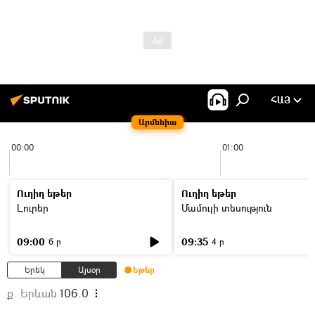
ՀԱՅ
Արմենիա
00:00
01:00
Ուղիղ եթեր
Ուղիղ եթեր
Լուրեր
Մամուլի տեսություն
09:00
09:35
6 ր
4 ր
Երեկ
Այսօր
Եթեր
ք. Երևան
106.0