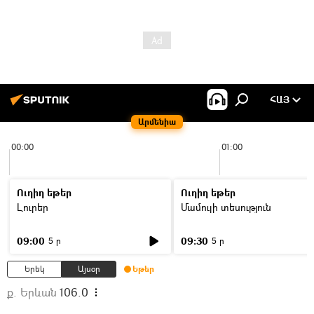
ՀԱՅ
Արմենիա
00:00
01:00
Ուղիղ եթեր
Ուղիղ եթեր
Լուրեր
Մամուլի տեսություն
09:00
09:30
5 ր
5 ր
Երեկ
Այսօր
Եթեր
ք. Երևան
106.0