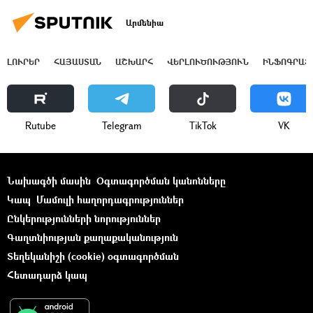
Արմենիա
ԼՈՒՐԵՐ
ՀԱՅԱՍՏԱՆ
ԱՇԽԱՐՀ
ՎԵՐԼՈՒԾՈՒԹՅՈՒՆ
ԻՆՖՈԳՐԱՖ
Rutube
Telegram
ТikТоk
VK
Նախագծի մասին
Օգտագործման կանոնները
Կապ
Մամուլի հաղորդագրություններ
Ընկերությունների նորություններ
Գաղտնիության քաղաքականություն
Տեղեկանիշի (cookie) օգտագործման
Հետադարձ կապ