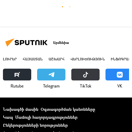
Արմենիա
ԼՈՒՐԵՐ
ՀԱՅԱՍՏԱՆ
ԱՇԽԱՐՀ
ՎԵՐԼՈՒԾՈՒԹՅՈՒՆ
ԻՆՖՈԳՐԱՖ
Rutube
Telegram
ТikТоk
VK
Նախագծի մասին
Օգտագործման կանոնները
Կապ
Մամուլի հաղորդագրություններ
Ընկերությունների նորություններ