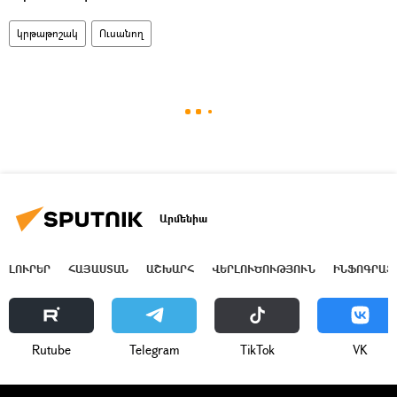
կրթաթոշակ
Ուսանող
Արմենիա
ԼՈՒՐԵՐ
ՀԱՅԱՍՏԱՆ
ԱՇԽԱՐՀ
ՎԵՐԼՈՒԾՈՒԹՅՈՒՆ
ԻՆՖՈԳՐԱՖ
Rutube
Telegram
ТikТоk
VK