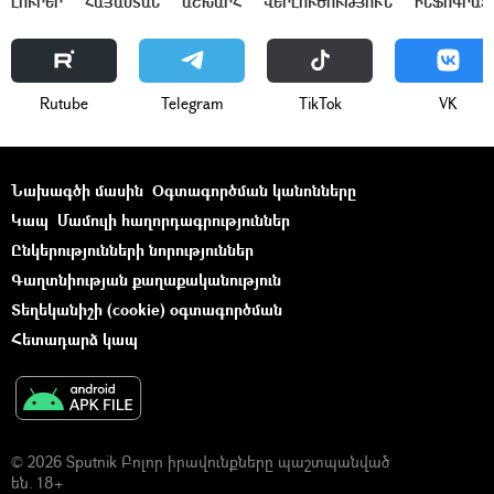
ԼՈՒՐԵՐ
ՀԱՅԱՍՏԱՆ
ԱՇԽԱՐՀ
ՎԵՐԼՈՒԾՈՒԹՅՈՒՆ
ԻՆՖՈԳՐԱՖ
Rutube
Telegram
ТikТоk
VK
Նախագծի մասին
Օգտագործման կանոնները
Կապ
Մամուլի հաղորդագրություններ
Ընկերությունների նորություններ
Գաղտնիության քաղաքականություն
Տեղեկանիշի (cookie) օգտագործման
Հետադարձ կապ
© 2026 Sputnik Բոլոր իրավունքները պաշտպանված
են. 18+