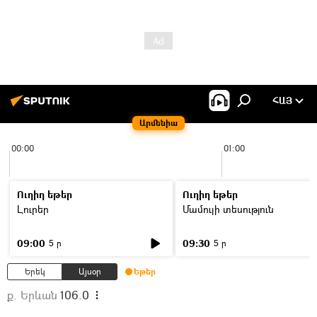
ՀԱՅ
Արմենիա
00:00
01:00
Ուղիղ եթեր
Ուղիղ եթեր
Լուրեր
Մամուլի տեսություն
09:00
09:30
5 ր
5 ր
Երեկ
Այսօր
Եթեր
ք. Երևան
106.0