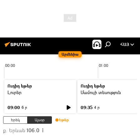
ՀԱՅ
Արմենիա
00:00
01:00
Ուղիղ եթեր
Ուղիղ եթեր
Լուրեր
Մամուլի տեսություն
09:00
09:35
6 ր
4 ր
Երեկ
Այսօր
Եթեր
ք. Երևան
106.0