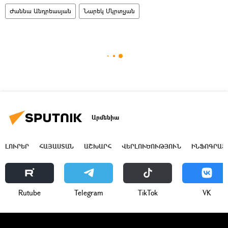
Ժաննա Անդրեասյան
Նարեկ Մկրտչյան
Արմենիա
ԼՈՒՐԵՐ
ՀԱՅԱՍՏԱՆ
ԱՇԽԱՐՀ
ՎԵՐԼՈՒԾՈՒԹՅՈՒՆ
ԻՆՖՈԳՐԱՖ
Rutube
Telegram
ТikТоk
VK