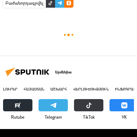
Բաժանորդագրվել
Արմենիա
ԼՈՒՐԵՐ
ՀԱՅԱՍՏԱՆ
ԱՇԽԱՐՀ
ՎԵՐԼՈՒԾՈՒԹՅՈՒՆ
ԻՆՖՈԳՐԱՖ
Rutube
Telegram
ТikТоk
VK