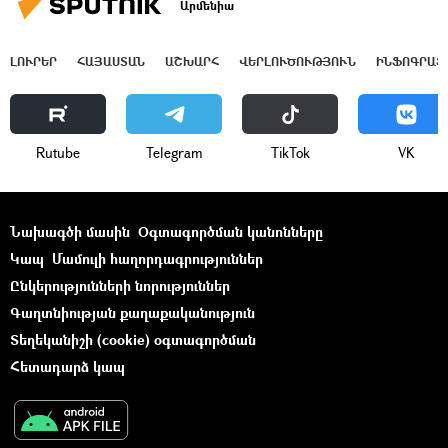
Արմենիա
ԼՈՒՐԵՐ
ՀԱՅԱՍՏԱՆ
ԱՇԽԱՐՀ
ՎԵՐԼՈՒԾՈՒԹՅՈՒՆ
ԻՆՖՈԳՐԱՖ
Rutube
Telegram
ТikТоk
VK
Նախագծի մասին
Օգտագործման կանոնները
Կապ
Մամուլի հաղորդագրություններ
Ընկերությունների նորություններ
Գաղտնիության քաղաքականություն
Տեղեկանիշի (cookie) օգտագործման
Հետադարձ կապ