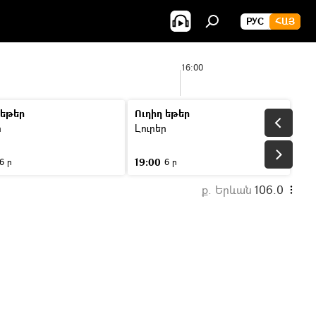
РУС
ՀԱՅ
16:00
 եթեր
Ուղիղ եթեր
ր
Լուրեր
19:00
6 ր
6 ր
ք. Երևան
106.0