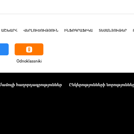
ԱՇԽԱՐՀ
ՎԵՐԼՈՒԾՈՒԹՅՈՒՆ
ԻՆՖՈԳՐԱՖԻԿԱ
ՏԵՍԱՆՅՈՒԹԵՐ
Odnoklassniki
Մամուլի հաղորդագրություններ
Ընկերությունների նորություննե