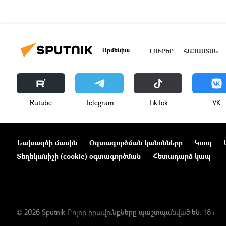
Արմենիա
ԼՈՒՐԵՐ
ՀԱՅԱՍՏԱՆ
Rutube
Telegram
ТikТоk
VK
Նախագծի մասին
Օգտագործման կանոնները
Կապ
Տեղեկանիշի (cookie) օգտագործման
Հետադարձ կապ
© 2026 Sputnik Բոլոր իրավունքները պաշտպանված են. 18+