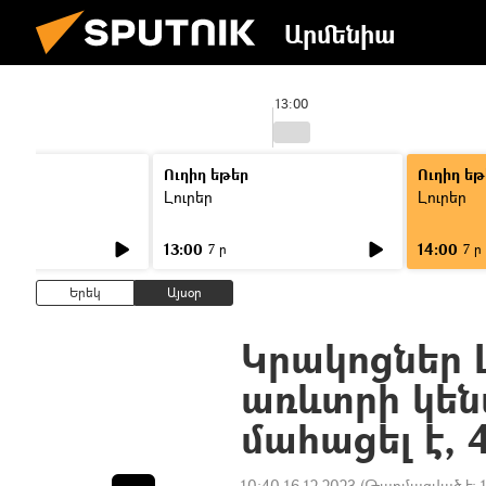
Արմենիա
13:00
Ուղիղ եթեր
Ուղիղ եթ
Լուրեր
Լուրեր
13:00
14:00
7 ր
7 ր
Երեկ
Այսօր
Կրակոցներ Լ
առևտրի կեն
մահացել է, 
10:40 16.12.2023
(Թարմացված է: