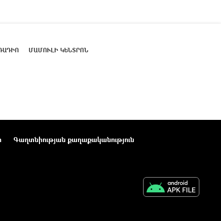
ՌԱԴԻՈ
ՄԱՄՈՒԼԻ ԿԵՆՏՐՈՆ
ր
Գաղտնիության քաղաքականություն