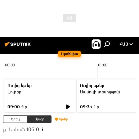
ՀԱՅ
Արմենիա
00:00
01:00
Ուղիղ եթեր
Ուղիղ եթեր
Լուրեր
Մամուլի տեսություն
09:00
09:35
6 ր
4 ր
Երեկ
Այսօր
Եթեր
ք. Երևան
106.0