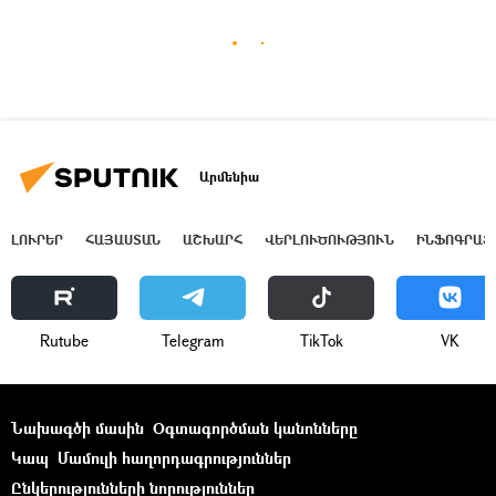
Արմենիա
ԼՈՒՐԵՐ
ՀԱՅԱՍՏԱՆ
ԱՇԽԱՐՀ
ՎԵՐԼՈՒԾՈՒԹՅՈՒՆ
ԻՆՖՈԳՐԱՖ
Rutube
Telegram
ТikТоk
VK
Նախագծի մասին
Օգտագործման կանոնները
Կապ
Մամուլի հաղորդագրություններ
Ընկերությունների նորություններ