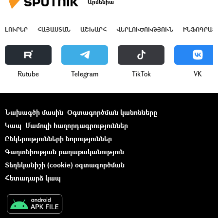
Արմենիա
ԼՈՒՐԵՐ
ՀԱՅԱՍՏԱՆ
ԱՇԽԱՐՀ
ՎԵՐԼՈՒԾՈՒԹՅՈՒՆ
ԻՆՖՈԳՐԱՖ
Rutube
Telegram
ТikТоk
VK
Նախագծի մասին
Օգտագործման կանոնները
Կապ
Մամուլի հաղորդագրություններ
Ընկերությունների նորություններ
Գաղտնիության քաղաքականություն
Տեղեկանիշի (cookie) օգտագործման
Հետադարձ կապ