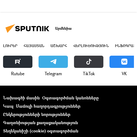
Արմենիա
ԼՈՒՐԵՐ
ՀԱՅԱՍՏԱՆ
ԱՇԽԱՐՀ
ՎԵՐԼՈՒԾՈՒԹՅՈՒՆ
ԻՆՖՈԳՐԱՖ
Rutube
Telegram
ТikТоk
VK
Նախագծի մասին
Օգտագործման կանոնները
Կապ
Մամուլի հաղորդագրություններ
Ընկերությունների նորություններ
Գաղտնիության քաղաքականություն
Տեղեկանիշի (cookie) օգտագործման