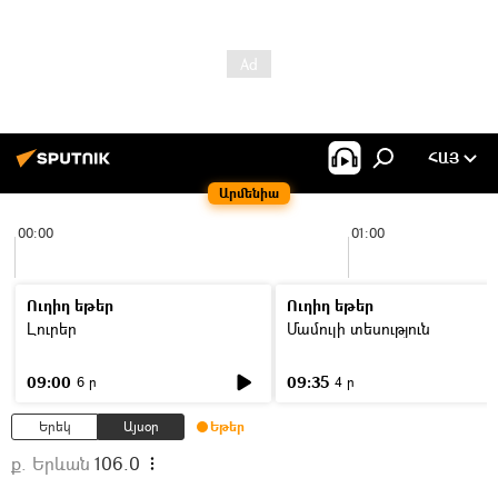
ՀԱՅ
Արմենիա
00:00
01:00
Ուղիղ եթեր
Ուղիղ եթեր
Լուրեր
Մամուլի տեսություն
09:00
09:35
6 ր
4 ր
Երեկ
Այսօր
Եթեր
ք. Երևան
106.0