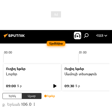
ՀԱՅ
Արմենիա
00:00
01:00
Ուղիղ եթեր
Ուղիղ եթեր
Լուրեր
Մամուլի տեսություն
09:00
09:30
5 ր
5 ր
Երեկ
Այսօր
Եթեր
ք. Երևան
106.0