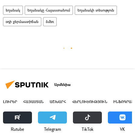
եղանակ
Եղանակը Հայաստանում
Եղանակի տեսություն
օդի ջերմաստիճան
ձմեռ
Արմենիա
ԼՈՒՐԵՐ
ՀԱՅԱՍՏԱՆ
ԱՇԽԱՐՀ
ՎԵՐԼՈՒԾՈՒԹՅՈՒՆ
ԻՆՖՈԳՐԱՖ
Rutube
Telegram
ТikТоk
VK