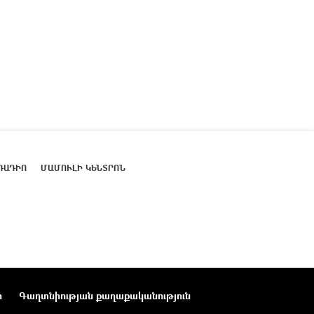
ՌԱԴԻՈ
ՄԱՄՈՒԼԻ ԿԵՆՏՐՈՆ
ր
Գաղտնիության քաղաքականություն