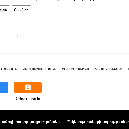
թյուն
Ուսանող
ԱՇԽԱՐՀ
ՎԵՐԼՈՒԾՈՒԹՅՈՒՆ
ԻՆՖՈԳՐԱՖԻԿԱ
ՏԵՍԱՆՅՈՒԹԵՐ
Odnoklassniki
Մամուլի հաղորդագրություններ
Ընկերությունների նորություննե