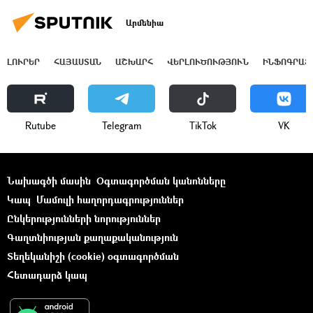
Արմենիա
ԼՈՒՐԵՐ
ՀԱՅԱՍՏԱՆ
ԱՇԽԱՐՀ
ՎԵՐԼՈՒԾՈՒԹՅՈՒՆ
ԻՆՖՈԳՐԱՖ
Rutube
Telegram
ТikТоk
VK
Նախագծի մասին
Օգտագործման կանոնները
Կապ
Մամուլի հաղորդագրություններ
Ընկերությունների նորություններ
Գաղտնիության քաղաքականություն
Տեղեկանիշի (cookie) օգտագործման
Հետադարձ կապ