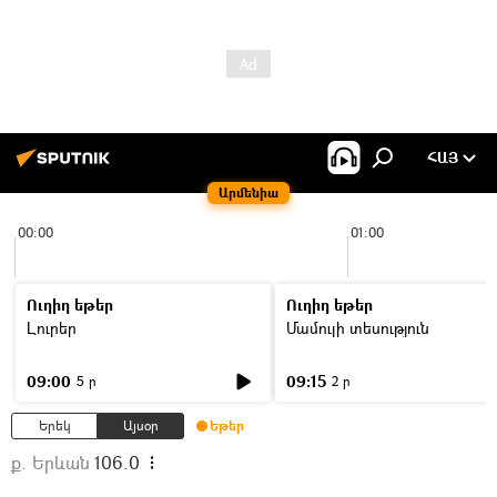
ՀԱՅ
Արմենիա
00:00
01:00
Ուղիղ եթեր
Ուղիղ եթեր
Լուրեր
Մամուլի տեսություն
09:00
09:15
5 ր
2 ր
Երեկ
Այսօր
Եթեր
ք. Երևան
106.0