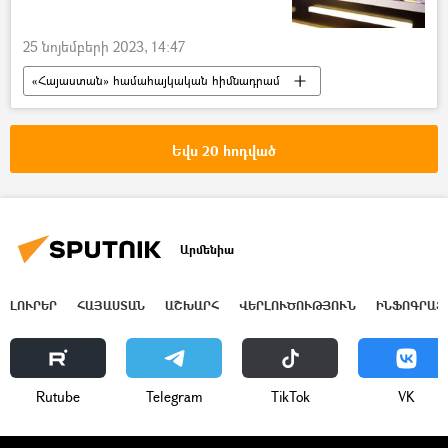
25 նոյեմբերի 2023, 14:47
«Հայաստան» համահայկական հիմնադրամ
Արցախ
Հայաստան
Հեռուստամարաթոն
Եվս 20 հոդված
Արմենիա
ԼՈՒՐԵՐ
ՀԱՅԱՍՏԱՆ
ԱՇԽԱՐՀ
ՎԵՐԼՈՒԾՈՒԹՅՈՒՆ
ԻՆՖՈԳՐԱՖ
Rutube
Telegram
ТikТоk
VK