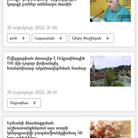
կարգի բուհեր ունենալու մասին
25 նոյեմբերի 2023, 21:00
բուհ
Հայաստան
Նիկոլ Փաշինյան
Ակադեմիական քաղաք
Սերոբ Խաչատրյան
Շվեյցարիան մտադիր է Ուկրաինային
110 մլն դոլար փոխանցել
հումանիտար ականազերծման համար
25 նոյեմբերի 2023, 20:41
Ուկրաինա
Հատուկ ռազմական գործողություն
Հայաստան-Ռուսաստան համագործակցություն
Երևանի ձնամաքրման
աշխատանքներում այս տարի
ական
ականազերծում
կներգրավվի բազմաֆունկցիոնալ 50
նոր տեխնիկա