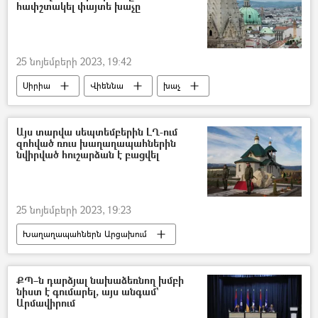
հափշտակել փայտե խաչը
25 նոյեմբերի 2023, 19:42
Սիրիա
Վիեննա
խաչ
տաճար
Այս տարվա սեպտեմբերին ԼՂ-ում
զոհված ռուս խաղաղապահներին
նվիրված հուշարձան է բացվել
25 նոյեմբերի 2023, 19:23
Խաղաղապահներն Արցախում
խաղաղապահ
ռուս
Հուշարձան
Տեսանյութեր
տեսանյութ
ՔՊ–ն դարձյալ նախաձեռնող խմբի
նիստ է գումարել, այս անգամ`
Արմավիրում