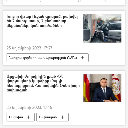
Խոշոր վթար Ուջան գյուղում. բախվել
են 2 մարդատար, 2 բեռնատար
մեքենաներ, կան տուժածներ
25 նոյեմբերի 2023, 17:27
Ներքին գործերի նախարարություն (ՆԳՆ)
վթար
Վթար, պատահար, սպանություն, գողություն
Արցախի ժողովրդին լքած ՀՀ
վարչապետի կարծիքը մեզ չի
վարորդ
Տուժածներ
աշտարակ
հետաքրքրում. Հարավային Օսեթիայի
նախագահ
Գյումրի
Ուջան
25 նոյեմբերի 2023, 17:19
Օսեթիա
Նախագահ
Նիկոլ Փաշինյան
Հայաստան