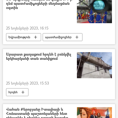
դեմ պատժամիջոցների մեղմացման
օգտին
25 նոյեմբերի 2023, 16:15
Եվրամիություն
պատժամիջոցներ
Ռուսաստան
Արևմուտք
Ուկրաինա
Արարատ քաղաքում հրդեհ է բռնկվել
երկհարկանի տան տանիքում
Հատուկ ռազմական գործողություն
Վլադիմիր Պուտին
25 նոյեմբերի 2023, 15:53
հրդեհ
Ներքին գործերի նախարարություն (ՆԳՆ)
Արարատ
տուն
տանիք
Վահան Քերոբյանը Իտալիայի և
Հունաստանի պաշտոնյաների հետ
քննարկել է բիզնես ոլորտի հարցեր