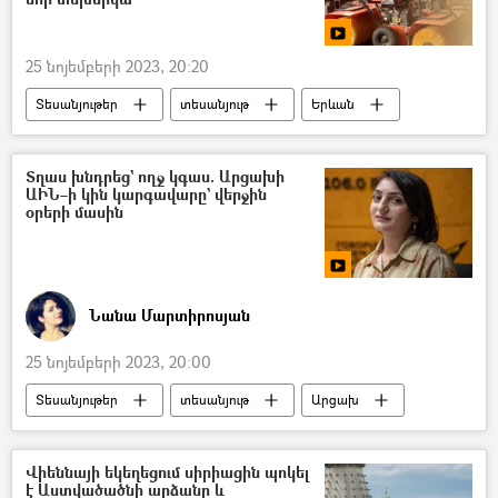
Շվեյցարիա
25 նոյեմբերի 2023, 20:20
Տեսանյութեր
տեսանյութ
Երևան
Երևանի քաղաքապետարան
ձյուն
Կամո Արեյան
Տղաս խնդրեց` ողջ կգաս. Արցախի
ԱԻՆ–ի կին կարգավարը` վերջին
օրերի մասին
Նանա Մարտիրոսյան
25 նոյեմբերի 2023, 20:00
Տեսանյութեր
տեսանյութ
Արցախ
ՀՀ արտակարգ իրավիճակների նախարարություն (ԱԻՆ)
Կարմիր խաչ
Առանց տաբուների
Վիեննայի եկեղեցում սիրիացին պոկել
է Աստվածածնի արձանը և