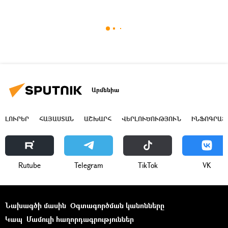
Արմենիա
ԼՈՒՐԵՐ
ՀԱՅԱՍՏԱՆ
ԱՇԽԱՐՀ
ՎԵՐԼՈՒԾՈՒԹՅՈՒՆ
ԻՆՖՈԳՐԱՖ
Rutube
Telegram
ТikТоk
VK
Նախագծի մասին
Օգտագործման կանոնները
Կապ
Մամուլի հաղորդագրություններ