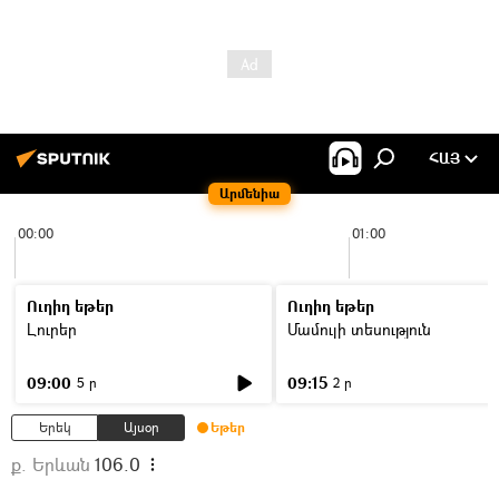
ՀԱՅ
Արմենիա
00:00
01:00
Ուղիղ եթեր
Ուղիղ եթեր
Լուրեր
Մամուլի տեսություն
09:00
09:15
5 ր
2 ր
Երեկ
Այսօր
Եթեր
ք. Երևան
106.0