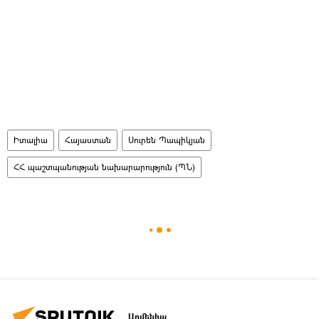
Իտալիա
Հայաստան
Սուրեն Պապիկյան
ՀՀ պաշտպանության նախարարություն (ՊՆ)
Արմենիա