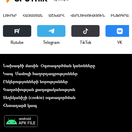
ԼՈՒՐԵՐ
ՀԱՅԱՍՏԱՆ
ԱՇԽԱՐՀ
ՎԵՐԼՈՒԾՈՒԹՅՈՒՆ
ԻՆՖՈԳՐԱՖ
Rutube
Telegram
ТikТоk
VK
Նախագծի մասին
Օգտագործման կանոնները
Կապ
Մամուլի հաղորդագրություններ
Ընկերությունների նորություններ
Գաղտնիության քաղաքականություն
Տեղեկանիշի (cookie) օգտագործման
Հետադարձ կապ