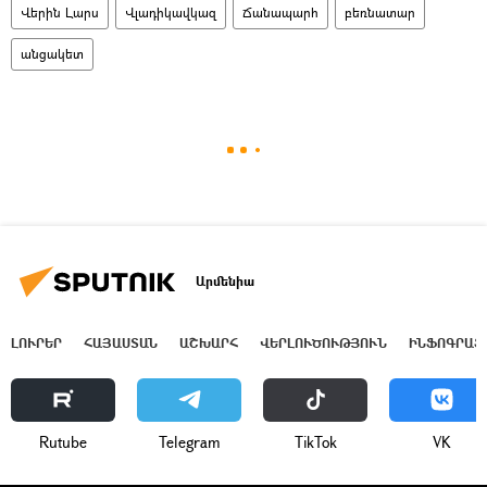
Վերին Լարս
Վլադիկավկազ
Ճանապարհ
բեռնատար
անցակետ
Արմենիա
ԼՈՒՐԵՐ
ՀԱՅԱՍՏԱՆ
ԱՇԽԱՐՀ
ՎԵՐԼՈՒԾՈՒԹՅՈՒՆ
ԻՆՖՈԳՐԱՖ
Rutube
Telegram
ТikТоk
VK