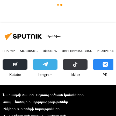
Արմենիա
ԼՈՒՐԵՐ
ՀԱՅԱՍՏԱՆ
ԱՇԽԱՐՀ
ՎԵՐԼՈՒԾՈՒԹՅՈՒՆ
ԻՆՖՈԳՐԱՖ
Rutube
Telegram
ТikТоk
VK
Նախագծի մասին
Օգտագործման կանոնները
Կապ
Մամուլի հաղորդագրություններ
Ընկերությունների նորություններ
Գաղտնիության քաղաքականություն