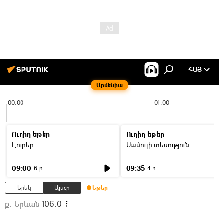
ՀԱՅ
Արմենիա
00:00
01:00
Ուղիղ եթեր
Ուղիղ եթեր
Լուրեր
Մամուլի տեսություն
09:00
09:35
6 ր
4 ր
Երեկ
Այսօր
Եթեր
ք. Երևան
106.0