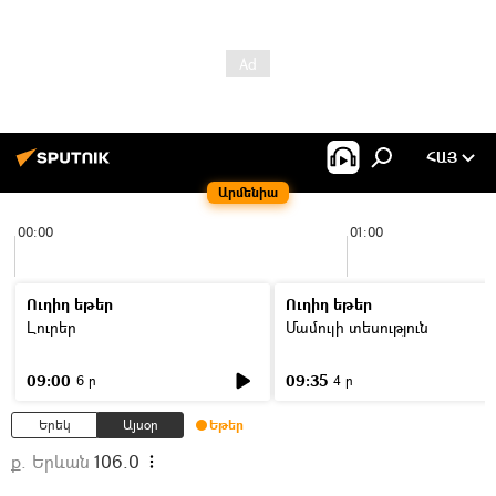
ՀԱՅ
Արմենիա
00:00
01:00
Ուղիղ եթեր
Ուղիղ եթեր
Լուրեր
Մամուլի տեսություն
09:00
09:35
6 ր
4 ր
Երեկ
Այսօր
Եթեր
ք. Երևան
106.0