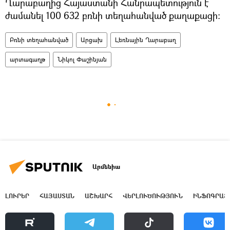
Ղարաբաղից Հայաստանի Հանրապետություն է
ժամանել 100 632 բռնի տեղահանված քաղաքացի։
Բռնի տեղահանված
Արցախ
Լեռնային Ղարաբաղ
արտագաղթ
Նիկոլ Փաշինյան
Արմենիա
ԼՈՒՐԵՐ
ՀԱՅԱՍՏԱՆ
ԱՇԽԱՐՀ
ՎԵՐԼՈՒԾՈՒԹՅՈՒՆ
ԻՆՖՈԳՐԱՖ