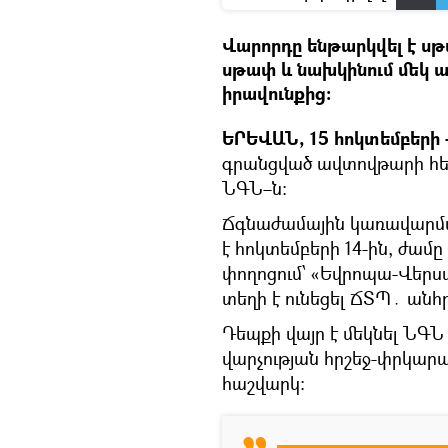
Վարորդը ենթարկվել է սթ
սթափ և նախկինում մեկ ա
իրավունքից։
ԵՐԵՎԱՆ, 15 հոկտեմբերի -
գրանցված ավտովթարի հե
ՆԳՆ–ն։
Ճգնաժամային կառավարմա
է հոկտեմբերի 14-ին, ժամը
փողոցում՝ «Եվրոպա-Վերս
տեղի է ունեցել ՃՏՊ․ անհ
Դեպքի վայր է մեկնել Ն
վարչության հրշեջ-փրկա
հաշվարկ։