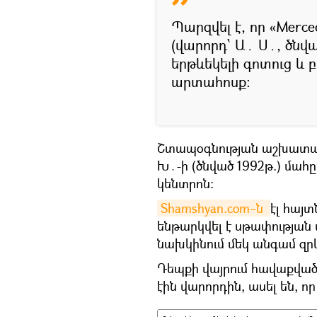
Պարզվել է, որ «Merc
(վարորդ՝ Ա․ Ս․, ծնվա
երթևեկելի գոտուց և 
արտահոսք։
Շտապօգնության աշխատակ
Խ․-ի (ծնված 1992թ.) մահ
կենտրոն։
Shamshyan.com–ն 
էլ հայտ
ենթարկվել է սթափության 
նախկինում մեկ անգամ զրկ
Դեպքի վայրում հավաքված
էին վարորդին, ասել են, ո