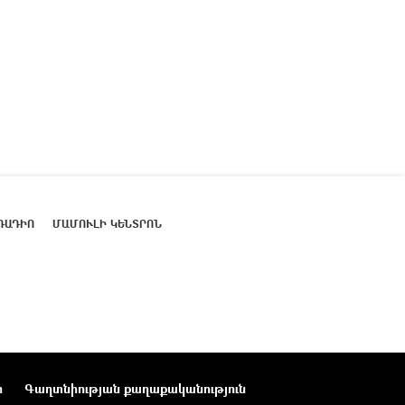
ՌԱԴԻՈ
ՄԱՄՈՒԼԻ ԿԵՆՏՐՈՆ
ր
Գաղտնիության քաղաքականություն