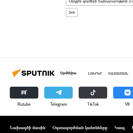
Ներքին գործերի նախարարություն (Ն
Զոհ
Արմենիա
ԼՈՒՐԵՐ
ՀԱՅԱՍՏԱՆ
Rutube
Telegram
ТikТоk
VK
Նախագծի մասին
Օգտագործման կանոնները
Կապ