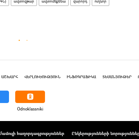
ԳՆ)
ավտովթար
ավտոմեքենա
վարորդ
ուղևոր
ԱՇԽԱՐՀ
ՎԵՐԼՈՒԾՈՒԹՅՈՒՆ
ԻՆՖՈԳՐԱՖԻԿԱ
ՏԵՍԱՆՅՈՒԹԵՐ
Odnoklassniki
Մամուլի հաղորդագրություններ
Ընկերությունների նորություննե