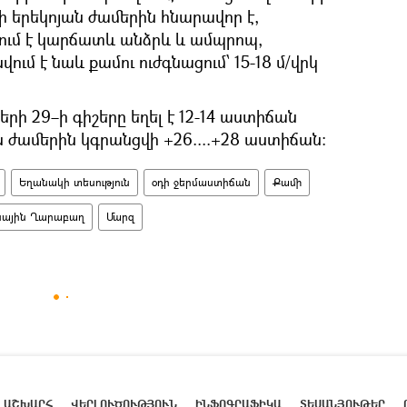
ի երեկոյան ժամերին հնարավոր է,
վում է կարճատև անձրև և ամպրոպ,
մ է նաև քամու ուժգնացում՝ 15-18 մ/վրկ
ի 29–ի գիշերը եղել է 12-14 աստիճան
ին ժամերին կգրանցվի +26....+28 աստիճան։
Եղանակի տեսություն
օդի ջերմաստիճան
Քամի
նային Ղարաբաղ
Մարզ
ԱՇԽԱՐՀ
ՎԵՐԼՈՒԾՈՒԹՅՈՒՆ
ԻՆՖՈԳՐԱՖԻԿԱ
ՏԵՍԱՆՅՈՒԹԵՐ