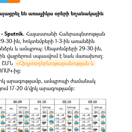
այացրել են առաջիկա օրերի եղանակային
 Sputnik.
Հայաստանի Հանրապետության
-30-ին, հոկտեմբերի 1-3-ին առանձին
անձրև և ամպրոպ։ Սեպտեմբերի 29-30-ին,
ին վայրերում սպասվում է նաև մառախուղ։
են ՇՄՆ
«Հիդրոօդերևութաբանության և 
ՈԱԿ-ից։
/վրկ արագությամբ, ամպրոպի ժամանակ
ում 17-20 մ/վրկ արագությամբ։