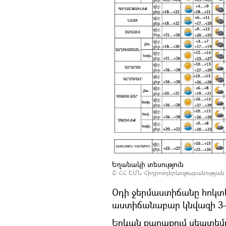
Եղանակի տեսություն
©
ՀՀ ՇՄՆ Հիդրոօդերևութաբանության
Օդի ջերմաստիճանը հոկտե
աստիճանաբար կնվազի 3-
Երևան քաղաքում սեպտեմբ