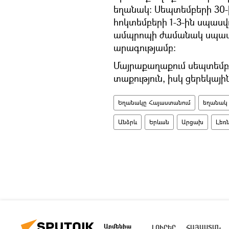
եղանակ: Սեպտեմբերի 30-
հոկտեմբերի 1-3-ին սպաս
ամպրոպի ժամանակ սպասվու
արագությամբ։
Մայրաքաղաքում սեպտեմբեր
տաքություն, իսկ ցերեկայ
Եղանակը Հայաստանում
եղանակ
Անձրև
Երևան
Արցախ
Լեռ
Արմենիա
ԼՈՒՐԵՐ
ՀԱՅԱՍՏԱՆ