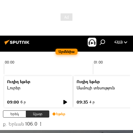
ՀԱՅ
Արմենիա
00:00
01:00
Ուղիղ եթեր
Ուղիղ եթեր
Լուրեր
Մամուլի տեսություն
09:00
09:35
6 ր
4 ր
Երեկ
Այսօր
Եթեր
ք. Երևան
106.0