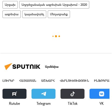
Արցախ
Ադրբեջանական ագրեսիան Արցախում - 2020
ագրեսիա
կալանավորել
Մեղադրանք
Արմենիա
ԼՈՒՐԵՐ
ՀԱՅԱՍՏԱՆ
ԱՇԽԱՐՀ
ՎԵՐԼՈՒԾՈՒԹՅՈՒՆ
ԻՆՖՈԳՐԱՖ
Rutube
Telegram
ТikТоk
VK