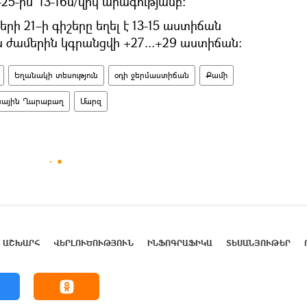
3-25-ին՝ 13-16մ/վրկ արագությամբ։
ի 21–ի գիշերը եղել է 13-15 աստիճան
ին ժամերին կգրանցվի +27...+29 աստիճան։
Եղանակի տեսություն
օդի ջերմաստիճան
Քամի
նային Ղարաբաղ
Մարզ
ԱՇԽԱՐՀ
ՎԵՐԼՈՒԾՈՒԹՅՈՒՆ
ԻՆՖՈԳՐԱՖԻԿԱ
ՏԵՍԱՆՅՈՒԹԵՐ