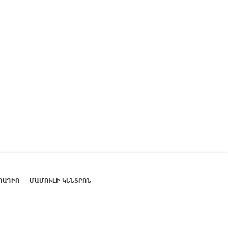
ՌԱԴԻՈ
ՄԱՄՈՒԼԻ ԿԵՆՏՐՈՆ