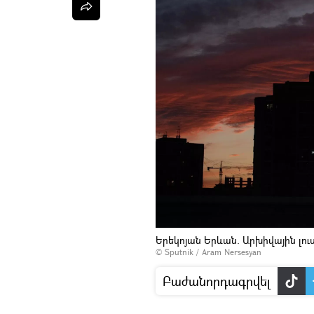
Երեկոյան Երևան. Արխիվային լո
© Sputnik / Aram Nersesyan
Բաժանորդագրվել