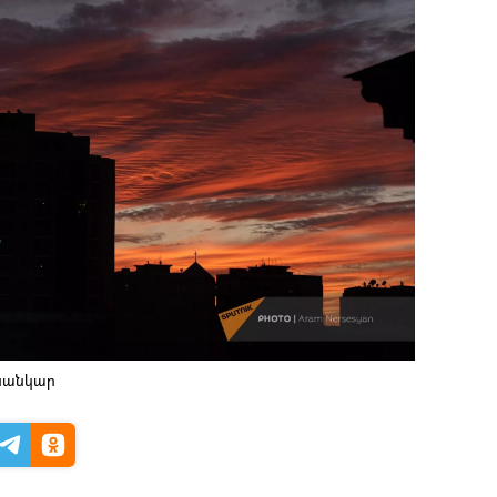
ւսանկար