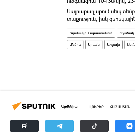
ուժգնացում՝ 10-13մ/վրկ, 2
Մայրաքաղաքում սեպտեմբեր
տաքություն, իսկ ցերեկայ
Եղանակը Հայաստանում
եղանակ
Անձրև
Երևան
Արցախ
Լեռ
Արմենիա
ԼՈՒՐԵՐ
ՀԱՅԱՍՏԱՆ