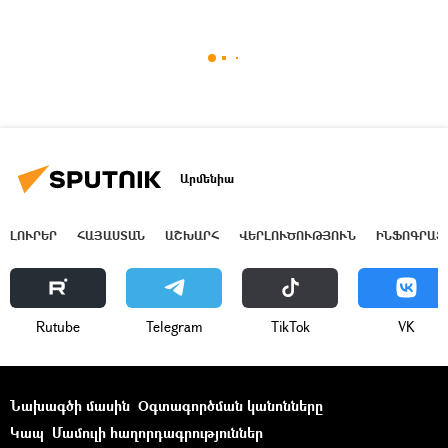
Արմենիա
ԼՈՒՐԵՐ
ՀԱՅԱՍՏԱՆ
ԱՇԽԱՐՀ
ՎԵՐԼՈՒԾՈՒԹՅՈՒՆ
ԻՆՖՈԳՐԱՖ
Rutube
Telegram
ТikТоk
VK
Նախագծի մասին
Օգտագործման կանոնները
Կապ
Մամուլի հաղորդագրություններ