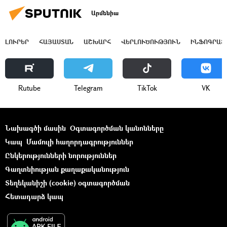
Արմենիա
ԼՈՒՐԵՐ
ՀԱՅԱՍՏԱՆ
ԱՇԽԱՐՀ
ՎԵՐԼՈՒԾՈՒԹՅՈՒՆ
ԻՆՖՈԳՐԱՖ
Rutube
Telegram
ТikТоk
VK
Նախագծի մասին
Օգտագործման կանոնները
Կապ
Մամուլի հաղորդագրություններ
Ընկերությունների նորություններ
Գաղտնիության քաղաքականություն
Տեղեկանիշի (cookie) օգտագործման
Հետադարձ կապ