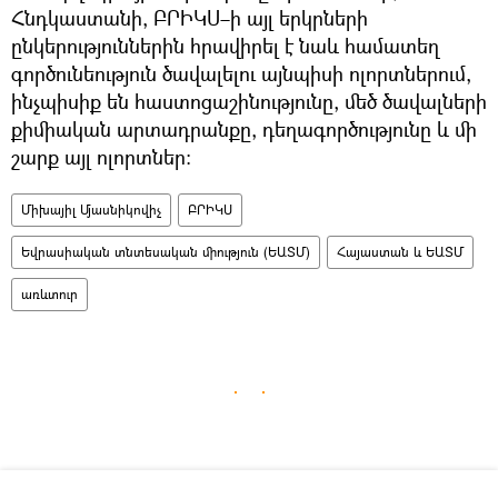
Հնդկաստանի, ԲՐԻԿՍ–ի այլ երկրների
ընկերություններին հրավիրել է նաև համատեղ
գործունեություն ծավալելու այնպիսի ոլորտներում,
ինչպիսիք են հաստոցաշինությունը, մեծ ծավալների
քիմիական արտադրանքը, դեղագործությունը և մի
շարք այլ ոլորտներ։
Միխայիլ Մյասնիկովիչ
ԲՐԻԿՍ
Եվրասիական տնտեսական միություն (ԵԱՏՄ)
Հայաստան և ԵԱՏՄ
առևտուր