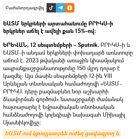
Բաժանորդագրվել
ԵԱՏՄ երկրների արտահանումը ԲՐԻԿՍ–ի
երկրներ աճել է ավելի քան 15%–ով։
ԵՐԵՎԱՆ, 12 սեպտեմբերի –
Sputnik.
ԲՐԻԿՍ–ի և
ԵԱՏՄ–ի անդամ երկրների փոխադարձ առևտուրը
աճում է. 2023 թվականի առաջին կիսամյակում
ապրանքաշրջանառությունը 150 մլրդ դոլար է
կազմել։ Այս մասին սեպտեմբերի 12-ին
VIII
Արևելյան տնտեսական համաժողովի «ԵԱՏՄ–
ԲՐԻԿՍ. դերը բազմաբևեռ նոր աշխարհի
ձևավորման գործում» նստաշրջանի ժամանակ
հայտարարել է Եվրասիական տնտեսական
հանձնաժողովի կոլեգիայի նախագահ Միխայիլ
Մյասնիկովիչը։
ԵԱՏՄ-ում կթույլատրեն ուժեղ ցավազրող և 