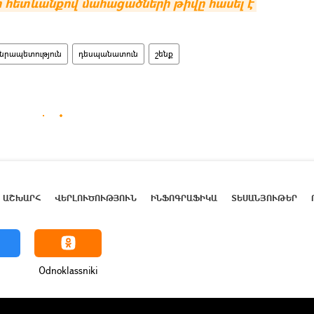
 հետևանքով մահացածների թիվը հասել է 
նրապետություն
դեսպանատուն
շենք
ԱՇԽԱՐՀ
ՎԵՐԼՈՒԾՈՒԹՅՈՒՆ
ԻՆՖՈԳՐԱՖԻԿԱ
ՏԵՍԱՆՅՈՒԹԵՐ
Odnoklassniki