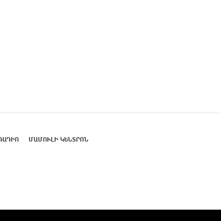
ՌԱԴԻՈ
ՄԱՄՈՒԼԻ ԿԵՆՏՐՈՆ