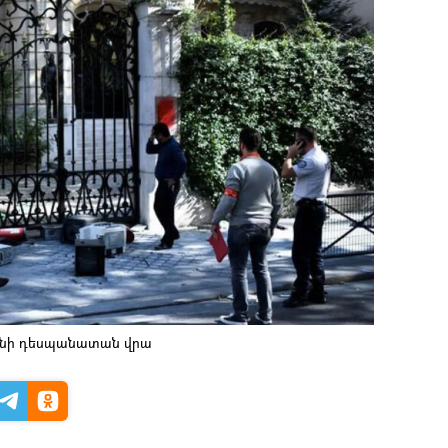
րանի դեսպանատան վրա