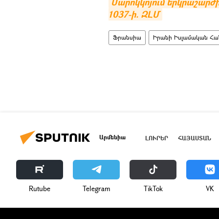
Մարոկկոյում երկրաշարժի
1037-ի. ԶԼՄ
Ֆրանսիա
Իրանի Իսլամական Հա
Արմենիա
ԼՈՒՐԵՐ
ՀԱՅԱՍՏԱՆ
Rutube
Telegram
ТikТоk
VK