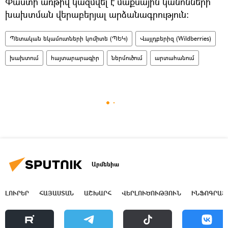
Փաստի առթիվ կազմվել է մաքսային կանոնների
խախտման վերաբերյալ արձանագրություն։
Պետական եկամուտների կոմիտե (ՊԵԿ)
Վայլդբերիզ (Wildberries)
խախտում
հայտարարագիր
ներմուծում
արտահանում
Արմենիա
ԼՈՒՐԵՐ
ՀԱՅԱՍՏԱՆ
ԱՇԽԱՐՀ
ՎԵՐԼՈՒԾՈՒԹՅՈՒՆ
ԻՆՖՈԳՐԱՖ