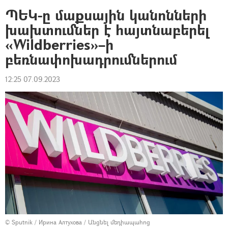
ՊԵԿ-ը մաքսային կանոնների
խախտումներ է հայտնաբերել
«Wildberries»–ի
բեռնափոխադրումներում
12:25 07.09.2023
© Sputnik / Ирина Алтухова
/
Անցնել մեդիապահոց