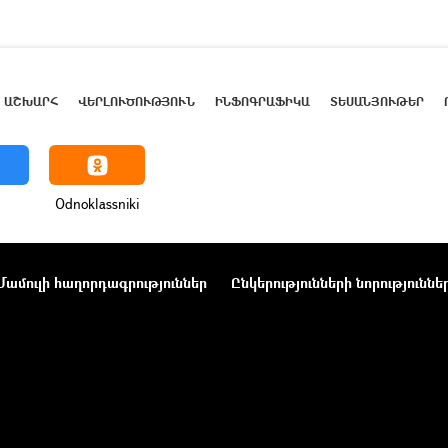
ԱՇԽԱՐՀ
ՎԵՐԼՈՒԾՈՒԹՅՈՒՆ
ԻՆՖՈԳՐԱՖԻԿԱ
ՏԵՍԱՆՅՈՒԹԵՐ
Odnoklassniki
Մամուլի հաղորդագրություններ
Ընկերությունների նորություննե