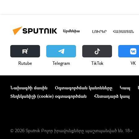
Արմենիա
ԼՈՒՐԵՐ
ՀԱՅԱՍՏԱՆ
Rutube
Telegram
ТikТоk
VK
Նախագծի մասին
Օգտագործման կանոնները
Կապ
Տեղեկանիշի (cookie) օգտագործման
Հետադարձ կապ
© 2026 Sputnik Բոլոր իրավունքները պաշտպանված են. 18+