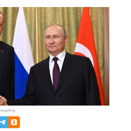
դիապահոց