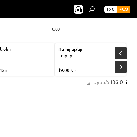
РУС
ՀԱՅ
16:00
 եթեր
Ուղիղ եթեր
ր
Լուրեր
19:00
46 ր
0 ր
ք. Երևան
106.0