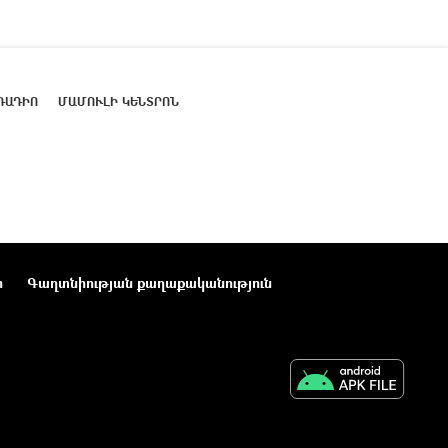
ՌԱԴԻՈ
ՄԱՄՈՒԼԻ ԿԵՆՏՐՈՆ
ր
Գաղտնիության քաղաքականություն