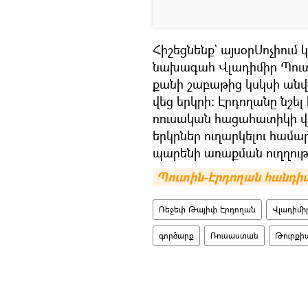
Հիշեցնենք` այսօրՍոչիու
նախագահ Վլադիմիր Պուտի
քանի շաբաթից կսկսի ան
վեց երկրի: Էրդողանը նշե
ռուսական հացահատիկի վ
երկրներ ուղարկելու համար,
պարենի առաքման ուղղութ
Պուտին-Էրդողան հանդիպու
Ռեջեփ Թայիփ Էրդողան
Վլադիմի
գործարք
Ռուսաստան
Թուրքի