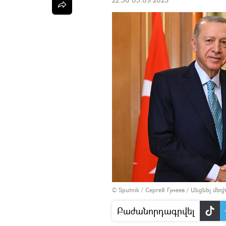
© Sputnik / Сергей Гунеев
/
Անցնել մե
Բաժանորդագրվել