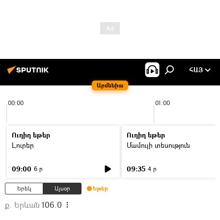
ՀԱՅ
Արմենիա
00:00
01:00
Ուղիղ եթեր
Ուղիղ եթեր
Լուրեր
Մամուլի տեսություն
09:00
09:35
6 ր
4 ր
Երեկ
Այսօր
Եթեր
ք. Երևան
106.0