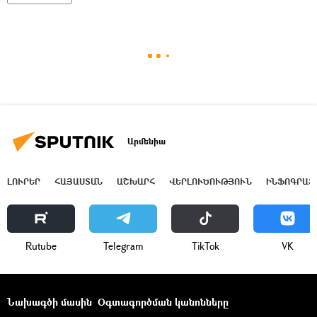
Արմենիա
ԼՈՒՐԵՐ
ՀԱՅԱՍՏԱՆ
ԱՇԽԱՐՀ
ՎԵՐԼՈՒԾՈՒԹՅՈՒՆ
ԻՆՖՈԳՐԱՖ
Rutube
Telegram
ТikТоk
VK
Նախագծի մասին
Օգտագործման կանոնները