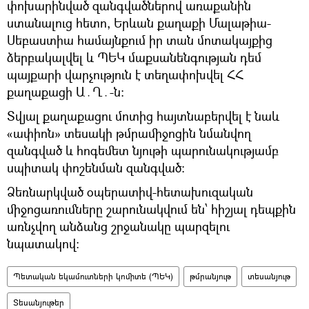
փոխարինված զանգվածներով առաքանին
ստանալուց հետո, Երևան քաղաքի Մալաթիա-
Սեբաստիա համայնքում իր տան մոտակայքից
ձերբակալվել և ՊԵԿ մաքսանենգության դեմ
պայքարի վարչություն է տեղափոխվել ՀՀ
քաղաքացի Ա․Ղ․-ն:
Տվյալ քաղաքացու մոտից հայտնաբերվել է նաև
«ափիոն» տեսակի թմրամիջոցին նմանվող
զանգված և հոգեմետ նյութի պարունակությամբ
սպիտակ փոշենման զանգված:
Ձեռնարկված օպերատիվ-հետախուզական
միջոցառումները շարունակվում են՝ հիշյալ դեպքին
առնչվող անձանց շրջանակը պարզելու
նպատակով։
Պետական եկամուտների կոմիտե (ՊԵԿ)
թմրանյութ
տեսանյութ
Տեսանյութեր