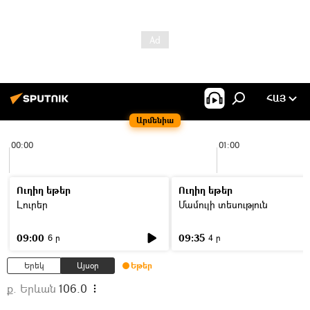
ՀԱՅ
Արմենիա
00:00
01:00
Ուղիղ եթեր
Ուղիղ եթեր
Լուրեր
Մամուլի տեսություն
09:00
09:35
6 ր
4 ր
Երեկ
Այսօր
Եթեր
ք. Երևան
106.0