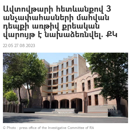
Ավտովթարի հետևանքով 3
անչափահասների մահվան
դեպքի առթիվ քրեական
վարույթ է նախաձեռնվել. ՔԿ
22:05 27.08.2023
© Photo : press office of the Investigative Committee of RA