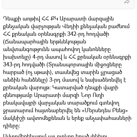
Դեպքի առթիվ ՀՀ ՔԿ Արարատի մարզային
քննչական վարչության Վեդիի քննչական բաժնում
ՀՀ քրեական օրենսգրքի 342-րդ հոդվածի
(Ճանապարհային երթևեկության
անվտանգությունն ապահովող կանոնները
խախտելը) 4-րդ մասով և ՀՀ քրեական օրենսգրքի
343-րդ հոդվածի (Տրանսպորտային միջոցները
հարբած (ոչ սթափ), տասնվեց տարին չլրացած
անձին հանձնելը) 3-րդ մասով և նախաձեռնվել է
քրեական վարույթ։ Կատարված դեպքի վայրի
զննությամբ Արարատի մարզի Նոր Ուղի
բնակավայրի վարչական տարածքում գտնվող
ջրատարում հայտնաբերվել են «Մերսեդես Բենց»
մակնիշի ավտոմեքենան և երեք անչափահասների
դիերը։
Ավտոմեքենայում այլ ուղևոր եղած լինելու