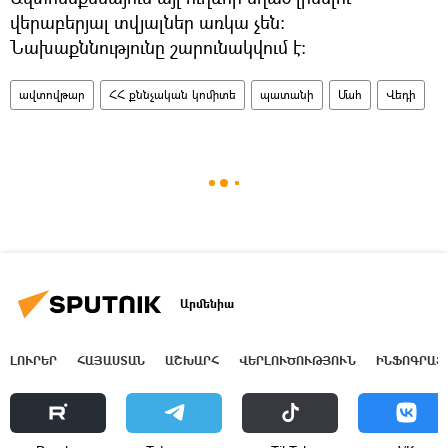
վերաբերյալ տվյալներ առկա չեն։
Նախաքննությունը շարունակվում է:
ավտովթար
ՀՀ քննչական կոմիտե
պատանի
Մահ
Վեդի
Արմենիա
ԼՈՒՐԵՐ
ՀԱՅԱՍՏԱՆ
ԱՇԽԱՐՀ
ՎԵՐԼՈՒԾՈՒԹՅՈՒՆ
ԻՆՖՈԳՐԱՖ