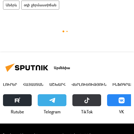
Անձրև
օդի ջերմաստիճան
Արմենիա
ԼՈՒՐԵՐ
ՀԱՅԱՍՏԱՆ
ԱՇԽԱՐՀ
ՎԵՐԼՈՒԾՈՒԹՅՈՒՆ
ԻՆՖՈԳՐԱՖ
Rutube
Telegram
ТikТоk
VK