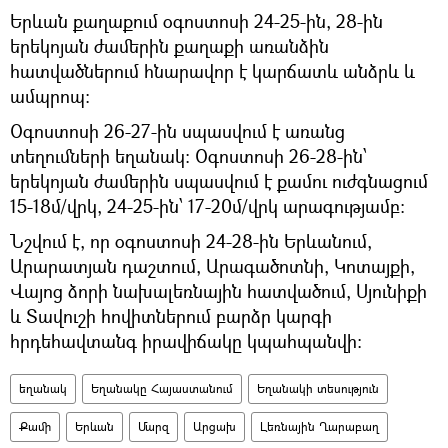
Երևան քաղաքում օգոստոսի 24-25-ին, 28-ին
երեկոյան ժամերին քաղաքի առանձին
հատվածներում հնարավոր է կարճատև անձրև և
ամպրոպ։
Oգոստոսի 26-27-ին սպասվում է առանց
տեղումների եղանակ։ Օգոստոսի 26-28-ին՝
երեկոյան ժամերին սպասվում է քամու ուժգնացում
15-18մ/վրկ, 24-25-ին՝ 17-20մ/վրկ արագությամբ։
Նշվում է, որ օգոստոսի 24-28-ին Երևանում,
Արարատյան դաշտում, Արագածոտնի, Կոտայքի,
Վայոց ձորի նախալեռնային հատվածում, Սյունիքի
և Տավուշի հովիտներում բարձր կարգի
հրդեհավտանգ իրավիճակը կպահպանվի։
եղանակ
Եղանակը Հայաստանում
Եղանակի տեսություն
Քամի
Երևան
Մարզ
Արցախ
Լեռնային Ղարաբաղ