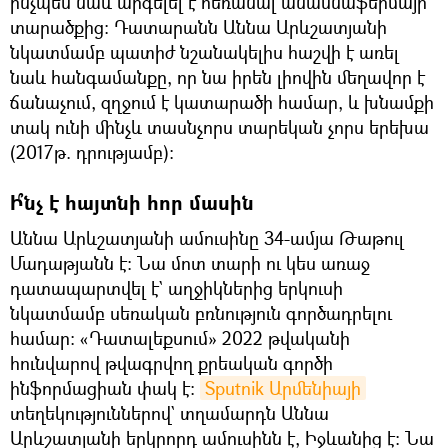
ինչպես նաև արգելել է հեռանալ անասնաֆերմայի
տարածքից։ Դատարանն Աննա Արևշատյանի
նկատմամբ պատիժ նշանակելիս հաշվի է առել
նաև հանգամանքը, որ նա իրեն լիովին մեղավոր է
ճանաչում, զղջում է կատարածի համար, և խնամքի
տակ ունի մինչև տասնչորս տարեկան չորս երեխա
(2017թ. դրությամբ):
Ի՞նչ է հայտնի հոր մասին
Աննա Արևշատյանի ամուսինը 34-ամյա Թաթուլ
Մադաթյանն է։ Նա մոտ տարի ու կես առաջ
դատապարտվել է` աղջիկներից երկուսի
նկատմամբ սեռական բռնություն գործադրելու
համար։ «Դատալեքսում» 2022 թվականի
հունվարով թվագրվող քրեական գործի
ինֆորմացիան փակ է։
Sputnik Արմենիայի
տեղեկություններով` տղամարդն Աննա
Արևշատյանի երկրորդ ամուսինն է, Իջևանից է։ Նա