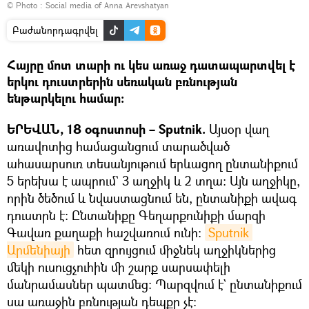
© Photo :
Social media of Anna Arevshatyan
Բաժանորդագրվել
Հայրը մոտ տարի ու կես առաջ դատապարտվել է
երկու դուստրերին սեռական բռնության
ենթարկելու համար։
ԵՐԵՎԱՆ, 18 օգոստոսի – Sputnik.
Այսօր վաղ
առավոտից համացանցում տարածված
ահասարսուռ տեսանյութում երևացող ընտանիքում
5 երեխա է ապրում` 3 աղջիկ և 2 տղա։ Այն աղջիկը,
որին ծեծում և նվաստացնում են, ընտանիքի ավագ
դուստրն է։ Ընտանիքը Գեղարքունիքի մարզի
Գավառ քաղաքի հաշվառում ունի։
Sputnik 
Արմենիայի
հետ զրույցում միջնեկ աղջիկներից
մեկի ուսուցչուհին մի շարք սարսափելի
մանրամասներ պատմեց։ Պարզվում է` ընտանիքում
սա առաջին բռնության դեպքը չէ։