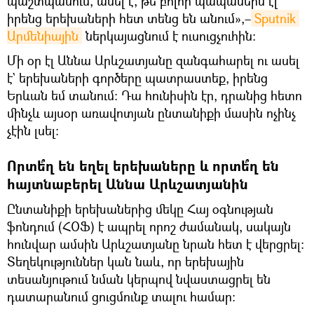
պաշտպանում, ասել է, թե բոլոր պապաներն էլ
իրենց երեխաների հետ տենց են անում»,–
Sputnik 
Արմենիային
ներկայացնում է ուսուցչուհին։
Մի օր էլ Աննա Արևշատյանը զանգահարել ու ասել
է` երեխաների գործերը պատրաստեք, իրենց
Երևան եմ տանում։ Դա հունիսին էր, դրանից հետո
մինչև այսօր առավոտյան ընտանիքի մասին ոչինչ
չէին լսել։
Որտե՞ղ են եղել երեխաները և որտե՞ղ են
հայտնաբերել Աննա Արևշատյանին
Ընտանիքի երեխաներից մեկը Հայ օգնության
ֆոնդում (ՀՕՖ) է ապրել որոշ ժամանակ, սակայն
հունվար ամսին Արևշատյանը նրան հետ է վերցրել։
Տեղեկություններ կան նաև, որ երեխային
տեսանյութում նման կերպով նվաստացրել են
դատարանում ցուցմունք տալու համար։