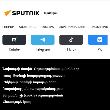
Արմենիա
ԼՈՒՐԵՐ
ՀԱՅԱՍՏԱՆ
ԱՇԽԱՐՀ
ՎԵՐԼՈՒԾՈՒԹՅՈՒՆ
ԻՆՖՈԳՐԱՖ
Rutube
Telegram
ТikТоk
VK
Նախագծի մասին
Օգտագործման կանոնները
Կապ
Մամուլի հաղորդագրություններ
Ընկերությունների նորություններ
Գաղտնիության քաղաքականություն
Տեղեկանիշի (cookie) օգտագործման
Հետադարձ կապ