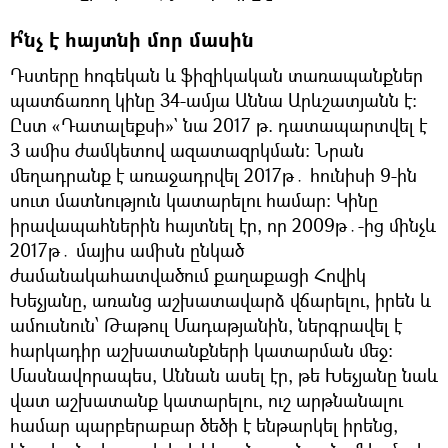
Ի՞նչ է հայտնի մոր մասին
Դստերը հոգեկան և ֆիզիկական տառապանքներ
պատճառող կինը 34-ամյա Աննա Արևշատյանն է։
Ըստ «Դատալեքսի»` նա 2017 թ. դատապարտվել է
3 ամիս ժամկետով ազատազրկման։ Նրան
մեղադրանք է առաջադրվել 2017թ․ հունիսի 9-ին
սուտ մատնություն կատարելու համար։ Կինը
իրավապահներին հայտնել էր, որ 2009թ․-ից մինչև
2017թ․ մայիս ամիսն ընկած
ժամանակահատվածում քաղաքացի Հովիկ
Խեչյանը, առանց աշխատավարձ վճարելու, իրեն և
ամուսնուն՝ Թաթուլ Մադաթյանին, ներգրավել է
հարկադիր աշխատանքների կատարման մեջ։
Մասնավորապես, Աննան ասել էր, թե Խեչյանը նաև
վատ աշխատանք կատարելու, ուշ արթնանալու
համար պարբերաբար ծեծի է ենթարկել իրենց,