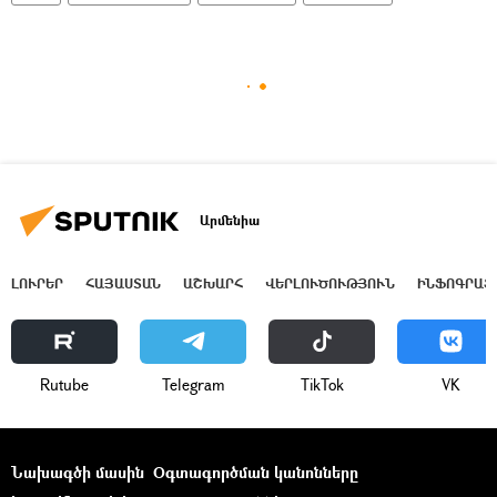
Արմենիա
ԼՈՒՐԵՐ
ՀԱՅԱՍՏԱՆ
ԱՇԽԱՐՀ
ՎԵՐԼՈՒԾՈՒԹՅՈՒՆ
ԻՆՖՈԳՐԱՖ
Rutube
Telegram
ТikТоk
VK
Նախագծի մասին
Օգտագործման կանոնները