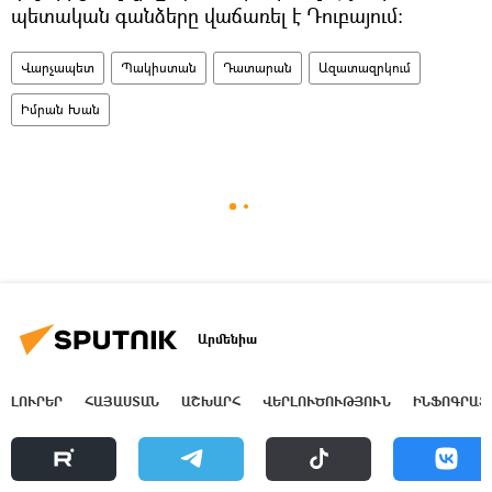
պետական գանձերը վաճառել է Դուբայում։
Վարչապետ
Պակիստան
Դատարան
Ազատազրկում
Իմրան Խան
Արմենիա
ԼՈՒՐԵՐ
ՀԱՅԱՍՏԱՆ
ԱՇԽԱՐՀ
ՎԵՐԼՈՒԾՈՒԹՅՈՒՆ
ԻՆՖՈԳՐԱՖ