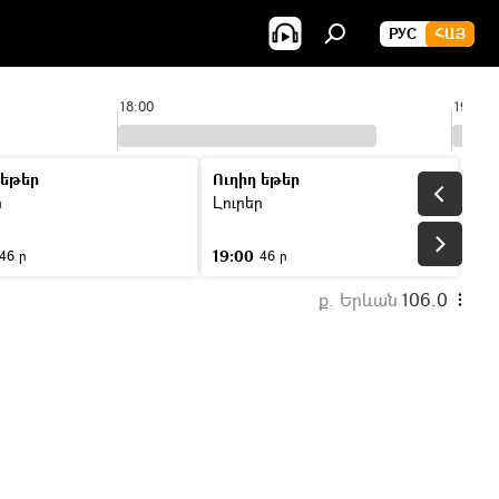
РУС
ՀԱՅ
18:00
19:00
 եթեր
Ուղիղ եթեր
ր
Լուրեր
19:00
46 ր
46 ր
ք. Երևան
106.0