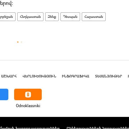
երով։
րբեջան
Հնդկաստան
Զենք
Դեսպան
Հայաստան
ԱՇԽԱՐՀ
ՎԵՐԼՈՒԾՈՒԹՅՈՒՆ
ԻՆՖՈԳՐԱՖԻԿԱ
ՏԵՍԱՆՅՈՒԹԵՐ
Odnoklassniki
Մամուլի հաղորդագրություններ
Ընկերությունների նորություննե