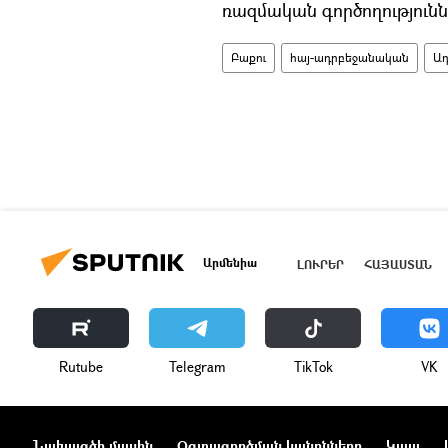
ռազմական գործողությունն
Բաքու
հայ-ադրբեջանական
Ադ
Արմենիա
ԼՈՒՐԵՐ
ՀԱՅԱՍՏԱՆ
Rutube
Telegram
ТikТоk
VK
Նախագծի մասին
Օգտագործման կանոնները
Կապ