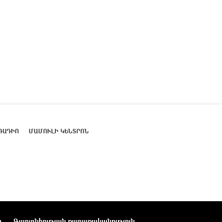
ՌԱԴԻՈ
ՄԱՄՈՒԼԻ ԿԵՆՏՐՈՆ
ր
Գաղտնիության քաղաքականություն