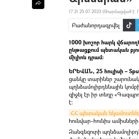
17:21 25.07.2023
(Թարմացված է:
1
Բաժանորդագրվել
1000 խոշոր հարկ վճարողն
ընթացքում պետական բյուջ
միլիոն դրամ:
ԵՐԵՎԱՆ, 25 հուլիսի – Sput
ցանկը տարիներ շարունակ
պղնձամոլիբդենային կոմ
զիջել էր իր տեղը «Գազպր
է։
ՀՀ պետական եկամուտնե
հունվար–հունիս ամիսների
Զանգեզուրի պղնձամոլիբդ