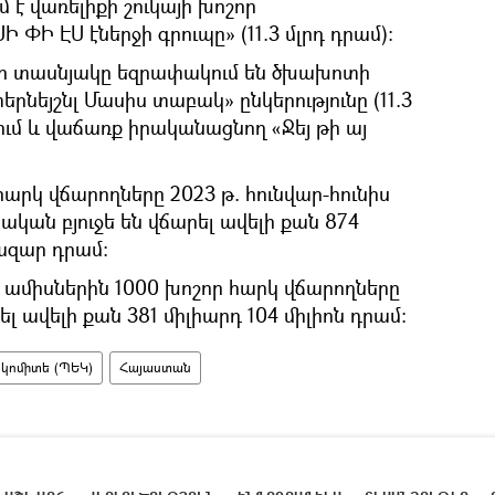
 է վառելիքի շուկայի խոշոր
ՍԻ ՓԻ ԷՍ էներջի գրուպը» (11.3 մլրդ դրամ)։
րի տասնյակը եզրափակում են ծխախոտի
րնեյշնլ Մասիս տաբակ» ընկերությունը (11.3
ում և վաճառք իրականացնող «Ջեյ թի այ
հարկ վճարողները 2023 թ. հունվար-հունիս
կան բյուջե են վճարել ավելի քան 874
հազար դրամ:
 ամիսներին 1000 խոշոր հարկ վճարողները
լ ավելի քան 381 միլիարդ 104 միլիոն դրամ։
կոմիտե (ՊԵԿ)
Հայաստան