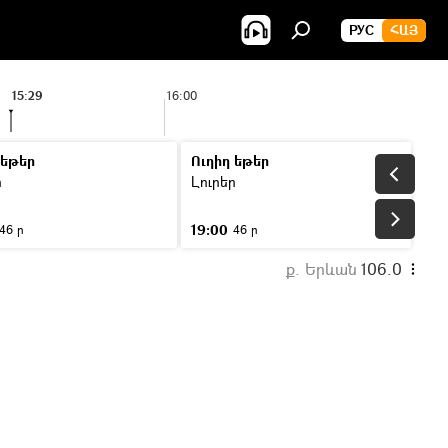
РУС
ՀԱՅ
15:29
16:00
 եթեր
Ուղիղ եթեր
ր
Լուրեր
19:00
46 ր
46 ր
ք. Երևան
106.0