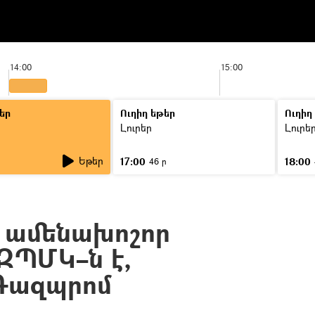
14:00
15:00
եր
Ուղիղ եթեր
Ուղիղ
Լուրեր
Լուրե
Եթեր
17:00
18:00
46 ր
 ամենախոշոր
ԶՊՄԿ–ն է,
«Գազպրոմ