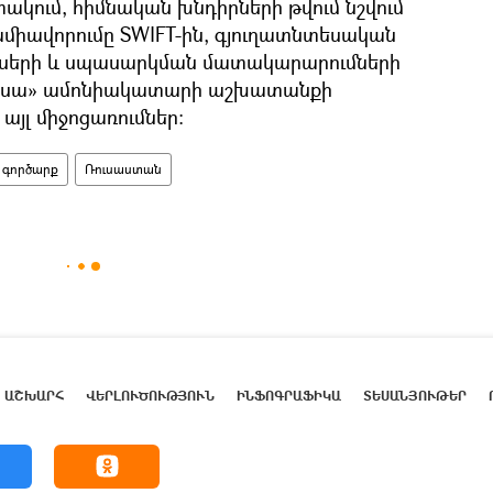
ում, հիմնական խնդիրների թվում նշվում
ամիավորումը SWIFT-ին, գյուղատնտեսական
սերի և սպասարկման մատակարարումների
Օդեսա» ամոնիակատարի աշխատանքի
այլ միջոցառումներ:
գործարք
Ռուսաստան
ԱՇԽԱՐՀ
ՎԵՐԼՈՒԾՈՒԹՅՈՒՆ
ԻՆՖՈԳՐԱՖԻԿԱ
ՏԵՍԱՆՅՈՒԹԵՐ