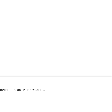
ՌԱԴԻՈ
ՄԱՄՈՒԼԻ ԿԵՆՏՐՈՆ