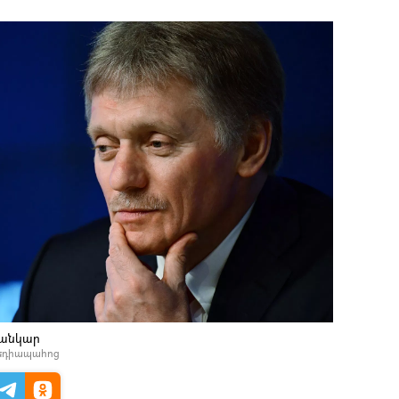
սանկար
մեդիապահոց