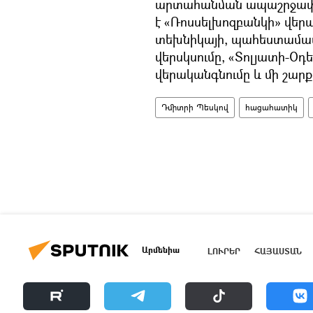
արտահանման ապաշրջափակ
է «Ռոսսելխոզբանկի» վեր
տեխնիկայի, պահեստամա
վերսկսումը, «Տոլյատի-
վերականգնումը և մի շարք 
Դմիտրի Պեսկով
հացահատիկ
Արմենիա
ԼՈՒՐԵՐ
ՀԱՅԱՍՏԱՆ