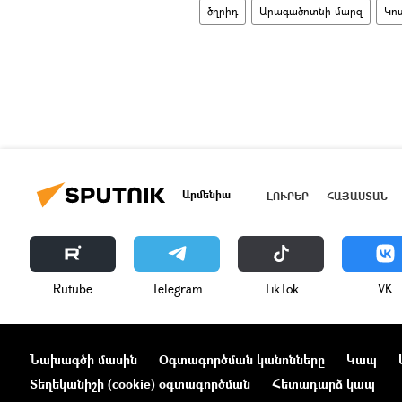
ծղրիդ
Արագածոտնի մարզ
Կո
Արմենիա
ԼՈՒՐԵՐ
ՀԱՅԱՍՏԱՆ
Rutube
Telegram
ТikТоk
VK
Նախագծի մասին
Օգտագործման կանոնները
Կապ
Տեղեկանիշի (cookie) օգտագործման
Հետադարձ կապ