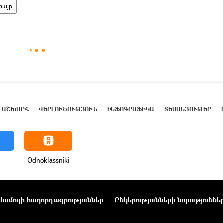
տայք
ԱՇԽԱՐՀ
ՎԵՐԼՈՒԾՈՒԹՅՈՒՆ
ԻՆՖՈԳՐԱՖԻԿԱ
ՏԵՍԱՆՅՈՒԹԵՐ
Odnoklassniki
Մամուլի հաղորդագրություններ
Ընկերությունների նորություննե