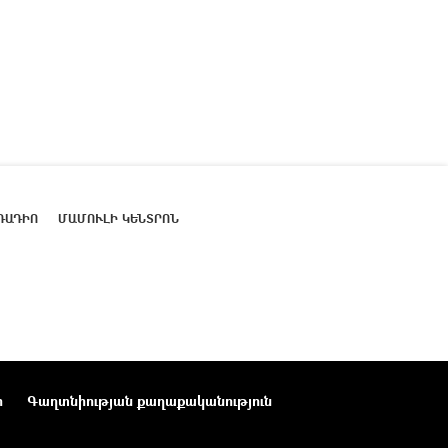
ՌԱԴԻՈ
ՄԱՄՈՒԼԻ ԿԵՆՏՐՈՆ
ր
Գաղտնիության քաղաքականություն