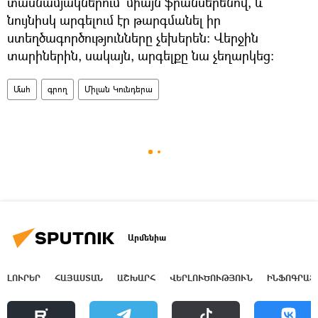
տասնամյակներում` միայն ֆրանսերենով, և
նույնիսկ արգելում էր թարգմանել իր
ստեղծագործությունները չեխերեն։ Վերջին
տարիներին, սակայն, արգելքը նա չեղարկեց։
Մահ
գրող
Միլան Կունդերա
Արմենիա
ԼՈՒՐԵՐ
ՀԱՅԱՍՏԱՆ
ԱՇԽԱՐՀ
ՎԵՐԼՈՒԾՈՒԹՅՈՒՆ
ԻՆՖՈԳՐԱՖ